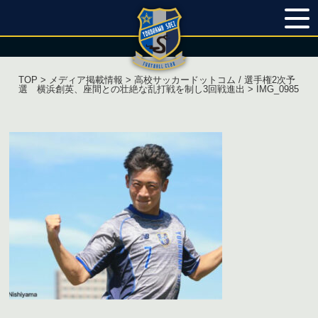
TOP
>
メディア掲載情報
>
高校サッカードットコム / 選手権2次予
選 横浜創英、座間との壮絶な乱打戦を制し3回戦進出
> IMG_0985