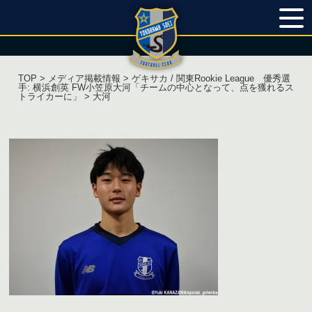
TOP
>
メディア掲載情報
>
ゲキサカ / 関東Rookie League 優秀選
手: 横浜創英 FW小笠原大河「チームの中心となって、点を獲れるス
トライカーに」
> 大河