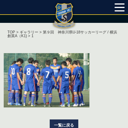
TOP
>
ギャラリー
>
第９回 神奈川県U‐18サッカーリーグ / 横浜
創英A（K1)
> 1
一覧に戻る