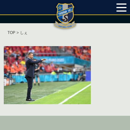
TOP
> しぇ